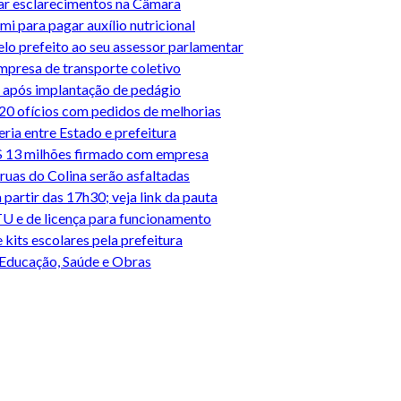
tar esclarecimentos na Câmara
i para pagar auxílio nutricional
lo prefeito ao seu assessor parlamentar
presa de transporte coletivo
U após implantação de pedágio
e 20 ofícios com pedidos de melhorias
ria entre Estado e prefeitura
$ 13 milhões firmado com empresa
ruas do Colina serão asfaltadas
partir das 17h30; veja link da pauta
TU e de licença para funcionamento
its escolares pela prefeitura
 Educação, Saúde e Obras