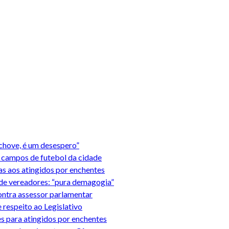
 chove, é um desespero”
 campos de futebol da cidade
as aos atingidos por enchentes
 de vereadores: “pura demagogia”
contra assessor parlamentar
 respeito ao Legislativo
s para atingidos por enchentes