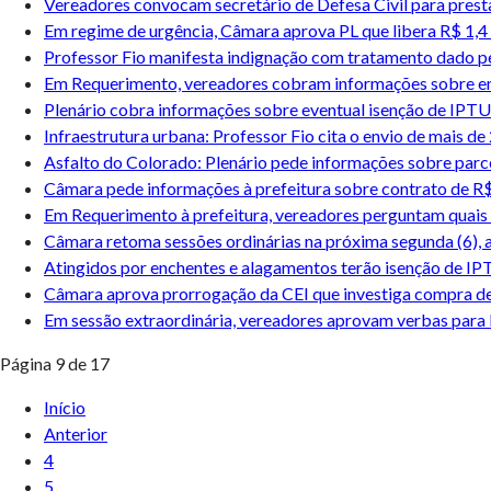
Vereadores convocam secretário de Defesa Civil para pres
Em regime de urgência, Câmara aprova PL que libera R$ 1,4 m
Professor Fio manifesta indignação com tratamento dado pe
Em Requerimento, vereadores cobram informações sobre em
Plenário cobra informações sobre eventual isenção de IPT
Infraestrutura urbana: Professor Fio cita o envio de mais d
Asfalto do Colorado: Plenário pede informações sobre parce
Câmara pede informações à prefeitura sobre contrato de R
Em Requerimento à prefeitura, vereadores perguntam quais 
Câmara retoma sessões ordinárias na próxima segunda (6), a 
Atingidos por enchentes e alagamentos terão isenção de IP
Câmara aprova prorrogação da CEI que investiga compra de k
Em sessão extraordinária, vereadores aprovam verbas para
Página 9 de 17
Início
Anterior
4
5