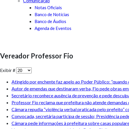
Comunicação
Notas Oficiais
Banco de Notícias
Banco de Áudios
Agenda de Eventos
Vereador Professor Fio
Exibir #
Atingido por enchente faz apelo ao Poder Público: “quando
Autor de emendas que destinaram verba, Fio pede obras em
Secretário reconhece ausência de prevenção e pede desculp
Professor Fio reclama que prefeitura não atende demandas
Câmara repudia “violência verbal praticada pelo prefeito” 
Convocada, secretária participa de sessão; Presidência pede
Câmara pede informações à prefeitura sobre casas populare