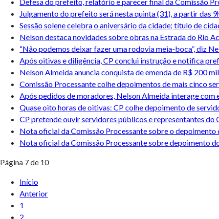
Defesa do prefeito, relatório e parecer final da Comissão P
Julgamento do prefeito será nesta quinta (31), a partir das 
Sessão solene celebra o aniversário da cidade; título de c
Nelson destaca novidades sobre obras na Estrada do Rio Ac
“Não podemos deixar fazer uma rodovia meia-boca”, diz Ne
Após oitivas e diligência, CP conclui instrução e notifica pr
Nelson Almeida anuncia conquista de emenda de R$ 200 mil,
Comissão Processante colhe depoimentos de mais cinco ser
Após pedidos de moradores, Nelson Almeida interage com e
Quase oito horas de oitivas: CP colhe depoimento de servid
CP pretende ouvir servidores públicos e representantes do
Nota oficial da Comissão Processante sobre o depoimento 
Nota oficial da Comissão Processante sobre depoimento do
Página 7 de 10
Início
Anterior
1
2