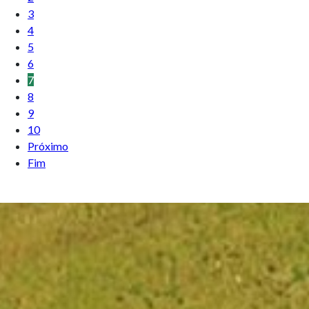
3
4
5
6
7
8
9
10
Próximo
Fim