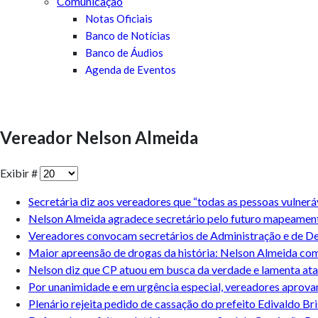
Comunicação
Notas Oficiais
Banco de Notícias
Banco de Áudios
Agenda de Eventos
Vereador Nelson Almeida
Exibir #
Secretária diz aos vereadores que “todas as pessoas vulnerá
Nelson Almeida agradece secretário pelo futuro mapeamento
Vereadores convocam secretários de Administração e de D
Maior apreensão de drogas da história: Nelson Almeida 
Nelson diz que CP atuou em busca da verdade e lamenta at
Por unanimidade e em urgência especial, vereadores aprova
Plenário rejeita pedido de cassação do prefeito Edivaldo Br