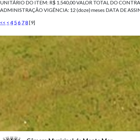
UNITÁRIO DO ITEM: R$ 1.540,00 VALOR TOTAL DO CONT
ADMINISTRAÇÃO VIGÊNCIA: 12 (doze) meses DATA DE ASSI
<<
<
4
5
6
7
8
[
9
]