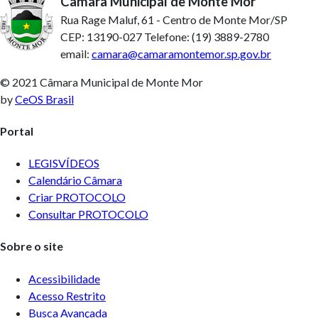
Câmara Municipal de Monte Mor
Rua Rage Maluf, 61 - Centro de Monte Mor/SP
CEP: 13190-027 Telefone: (19) 3889-2780
email:
camara@camaramontemor.sp.gov.br
© 2021 Câmara Municipal de Monte Mor
by
CeOS Brasil
Portal
LEGISVÍDEOS
Calendário Câmara
Criar PROTOCOLO
Consultar PROTOCOLO
Sobre o site
Acessibilidade
Acesso Restrito
Busca Avançada