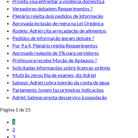
Projeto visa enfrentar a violência doméstica
Vereadores debatem Requerimentos ?
Plenário rejeita dois pedidos de informação
Aprovada inclusão de regra na Lei Orgânica
Rodeio: Adriel cita arrecadação de alimentos
Pedidos de informação geram debate ?
Por 9 a 4, Plenário rejeita Requerimentos
Aprovado reajuste de 5% para servidores
Professora recebe Moção de Aplausos ?
Solicitadas informações sobre licenças-prêmio
Mutirão zerou fila de exames, diz Adriel
Sabesp: Adriel cobra isenção da conta de água
Parlamento Jovem faz primeiras Indicações
Adriel: Sabesp presta desserviço à população
Página 1 de 25
1
2
3